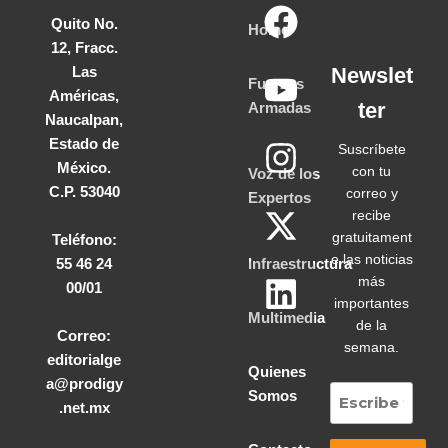
Quito No.
Home
12, Fracc.
Las
Newslet
Fuerzas
Américas,
ter
Armadas
Naucalpan,
Estado de
Suscríbete
México.
con tu
Voz de los
C.P. 53040
correo y
Expertos
recibe
gratuitament
Teléfono:
e las noticias
55 46 24
Infraestructura
más
00/01
importantes
Multimedia
de la
Correo:
semana.
editorialge
Quienes
a@prodigy
Somos
.net.mx