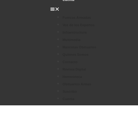
Fuerzas Armadas
Voz de los Expertos
Infraestructura
Multimedia
Mascotas Obituarios
Quienes Somos
Contacto
Revista Digital
Hemeroteca
Obituarios Armas
Suscribir
Cuenta