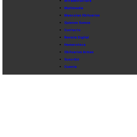
Infraestructura
Multimedia
Mascotas Obituarios
Quienes Somos
Contacto
Revista Digital
Hemeroteca
Obituarios Armas
Suscribir
Cuenta