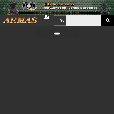
$
0.00