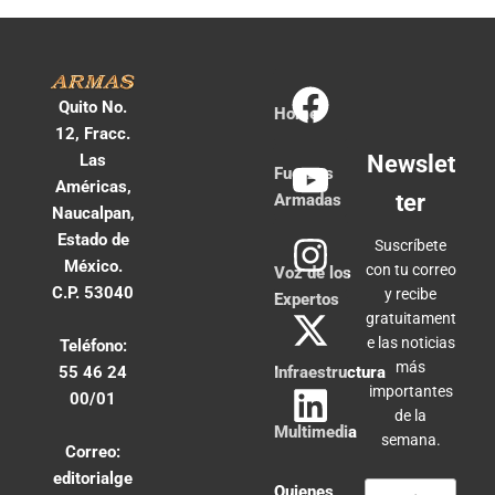
Quito No.
Home
12, Fracc.
Las
Newslet
Fuerzas
Américas,
ter
Armadas
Naucalpan,
Estado de
Suscríbete
México.
con tu correo
Voz de los
C.P. 53040
y recibe
Expertos
gratuitament
e las noticias
Teléfono:
más
55 46 24
Infraestructura
importantes
00/01
de la
Multimedia
semana.
Correo:
editorialge
Quienes