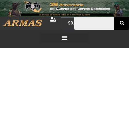
$
0.00