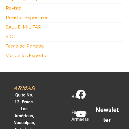
Revista
Revistas-Especiales
SALUD MILITAR
SICT
Tema de Portada
Voz de los Expertos
Quito No.
Home
12, Fracc.
Las
Newslet
Fuerzas
Américas,
ter
Armadas
Naucalpan,