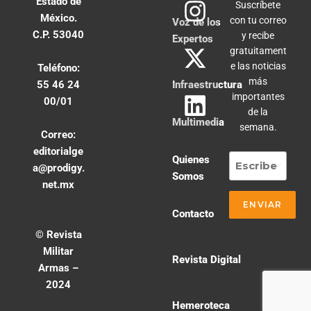
Estado de
Suscríbete
México.
con tu correo
Voz de los
C.P. 53040
y recibe
Expertos
gratuitament
e las noticias
Teléfono:
más
55 46 24
Infraestructura
importantes
00/01
de la
Multimedia
semana.
Correo:
editorialge
Quienes
a@prodigy.
Somos
net.mx
Contacto
© Revista
Militar
Revista Digital
Armas –
2024
Hemeroteca