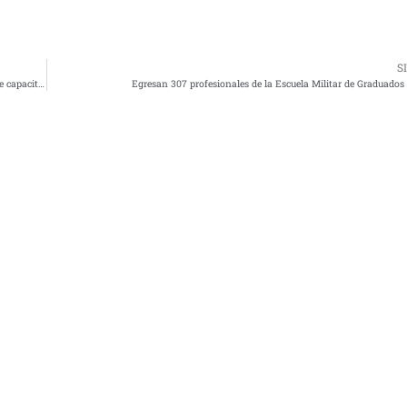
S
PACCAR México impulsa profesionalización de autotransporte en nuevo centro de capacitación en Puebla
Egresan 307 profesionales de la Escuela Militar de Graduados