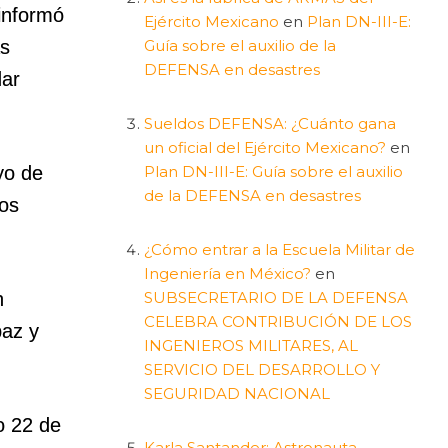
informó
Ejército Mexicano
en
Plan DN-III-E:
Guía sobre el auxilio de la
as
DEFENSA en desastres
dar
Sueldos DEFENSA: ¿Cuánto gana
un oficial del Ejército Mexicano?
en
Plan DN-III-E: Guía sobre el auxilio
yo de
de la DEFENSA en desastres
sos
¿Cómo entrar a la Escuela Militar de
Ingeniería en México?
en
SUBSECRETARIO DE LA DEFENSA
n
CELEBRA CONTRIBUCIÓN DE LOS
paz y
INGENIEROS MILITARES, AL
SERVICIO DEL DESARROLLO Y
SEGURIDAD NACIONAL
o 22 de
Karla Santander: Astronauta