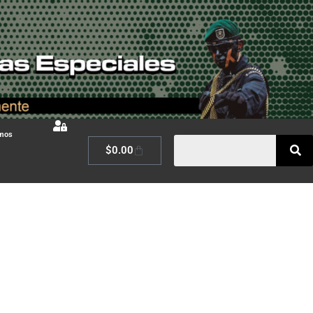
omos
$
0.00