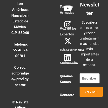
Las
Newslet
Fuerzas
Américas,
ter
Armadas
Naucalpan,
Estado de
Suscríbete
México.
con tu correo
Voz de los
C.P. 53040
y recibe
Expertos
gratuitament
e las noticias
Teléfono:
más
55 46 24
Infraestructura
importantes
00/01
de la
Multimedia
semana.
Correo:
editorialge
Quienes
a@prodigy.
Somos
net.mx
Contacto
© Revista