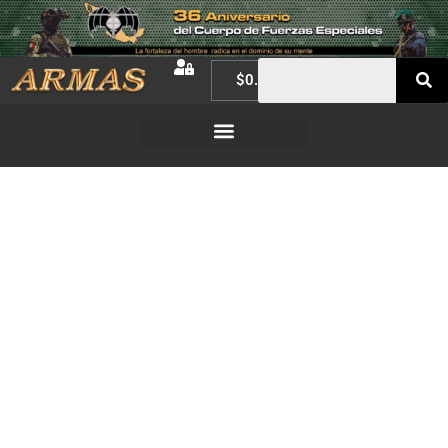
$
0.00