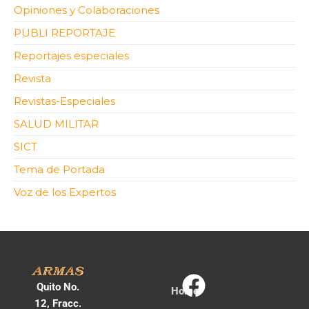
Opiniones y Colaboraciones
PUBLI REPORTAJE
Reportajes especiales
Revista
Revistas-Especiales
SALUD MILITAR
SICT
Tema de Portada
Voz de los Expertos
Quito No.
Home
12, Fracc.