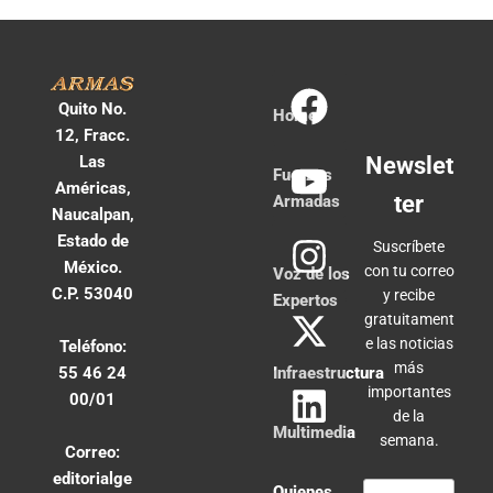
Quito No.
Home
12, Fracc.
Las
Newslet
Fuerzas
Américas,
ter
Armadas
Naucalpan,
Estado de
Suscríbete
México.
con tu correo
Voz de los
C.P. 53040
y recibe
Expertos
gratuitament
e las noticias
Teléfono:
más
55 46 24
Infraestructura
importantes
00/01
de la
Multimedia
semana.
Correo:
editorialge
Quienes