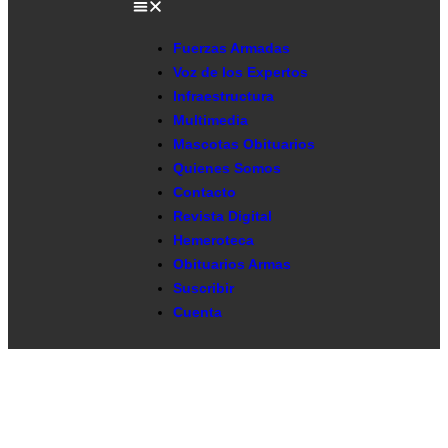
Fuerzas Armadas
Voz de los Expertos
Infraestructura
Multimedia
Mascotas Obituarios
Quienes Somos
Contacto
Revista Digital
Hemeroteca
Obituarios Armas
Suscribir
Cuenta