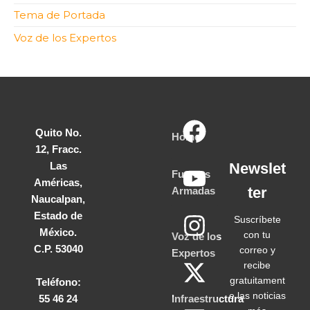
Tema de Portada
Voz de los Expertos
Quito No.
Home
12, Fracc.
Las
Newslet
Fuerzas
Américas,
ter
Armadas
Naucalpan,
Estado de
Suscríbete
México.
con tu
Voz de los
C.P. 53040
correo y
Expertos
recibe
gratuitament
Teléfono:
e las noticias
55 46 24
Infraestructura