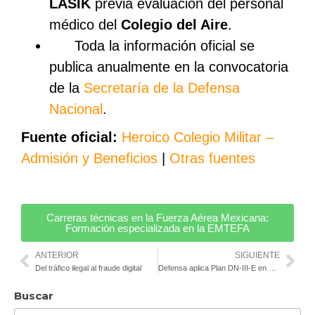
LASIK
previa evaluación del personal
médico del
Colegio del Aire
.
Toda la información oficial se
publica anualmente en la convocatoria
de la
Secretaría de la Defensa
Nacional
.
Fuente oficial:
Heroico Colegio Militar –
Admisión y Beneficios
|
Otras fuentes
Carreras técnicas en la Fuerza Aérea Mexicana:
Formación especializada en la EMTEFA
ANTERIOR
SIGUIENTE
Del tráfico ilegal al fraude digital
Defensa aplica Plan DN-III-E en Chiapas, Guerrero y Oaxaca durante la temporada de lluvias 2026
Buscar