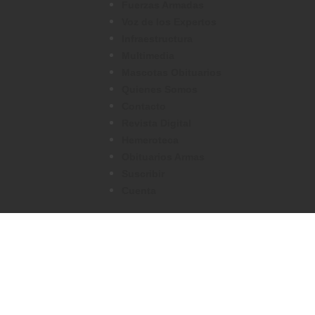
Fuerzas Armadas
Voz de los Expertos
Infraestructura
Multimedia
Mascotas Obituarios
Quienes Somos
Contacto
Revista Digital
Hemeroteca
Obituarios Armas
Suscribir
Cuenta