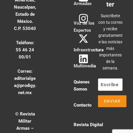
ter
Armadas
Naucalpan,
Estado de
Suscríbete
México.
con tu correo
Voz de los
C.P. 53040
y recibe
Expertos
gratuitament
e las noticias
Teléfono:
más
55 46 24
Infraestructura
importantes
00/01
de la
Multimedia
semana.
Correo:
editorialge
Quienes
a@prodigy.
Somos
net.mx
Contacto
© Revista
Militar
Revista Digital
Armas –