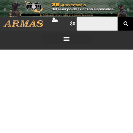
$
0.00