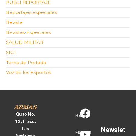
PUBLI REPORTAJE
Reportajes especiales
Revista
Revistas-Especiales
SALUD MILITAR
SICT
Tema de Portada
Voz de los Expertos
Quito No.
Home
12, Fracc.
Las
Newslet
Fuerzas
Américas,