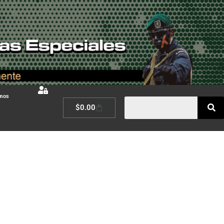
omos
$
0.00