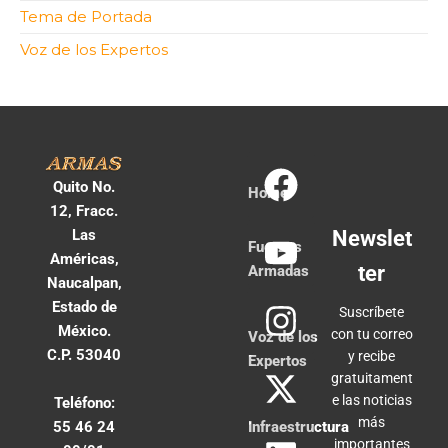
Tema de Portada
Voz de los Expertos
Quito No.
Home
12, Fracc.
Las
Newslet
Fuerzas
Américas,
ter
Armadas
Naucalpan,
Estado de
Suscríbete
México.
con tu correo
Voz de los
C.P. 53040
y recibe
Expertos
gratuitament
e las noticias
Teléfono:
más
55 46 24
Infraestructura
importantes