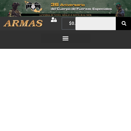
$
0.00