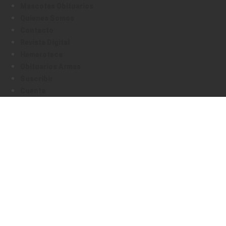
Mascotas Obituarios
Quienes Somos
Contacto
Revista Digital
Hemeroteca
Obituarios Armas
Suscribir
Cuenta