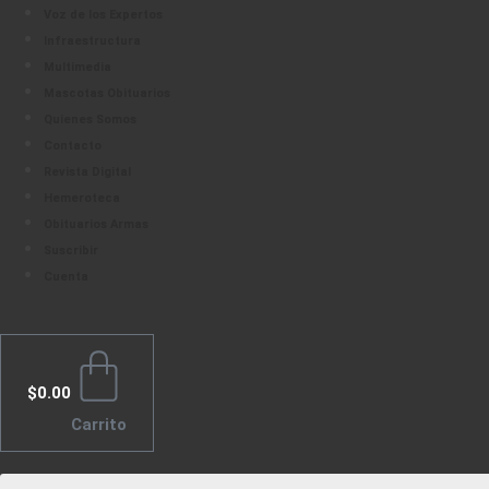
Voz de los Expertos
Infraestructura
Multimedia
Mascotas Obituarios
Quienes Somos
Contacto
Revista Digital
Hemeroteca
Obituarios Armas
Suscribir
Cuenta
$
0.00
Carrito