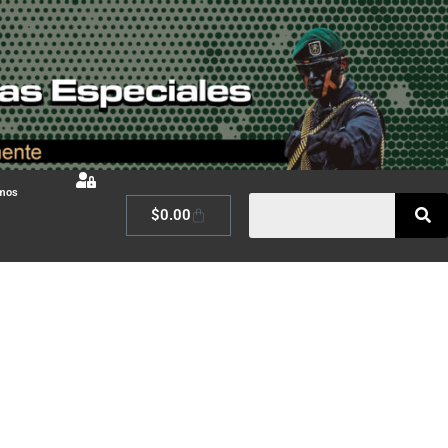
omos
$
0.00