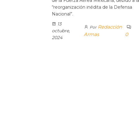
de la Fuerza Aérea Mexicana, debido a l
“reorganización inédita de la Defensa
Nacional”.
13
Redacción
Por
octubre,
Armas
0
2024