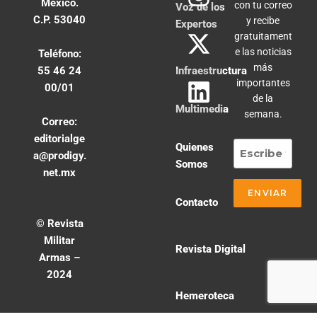
México.
con tu correo
Voz de los
C.P. 53040
y recibe
Expertos
gratuitament
e las noticias
Teléfono:
más
55 46 24
Infraestructura
importantes
00/01
de la
Multimedia
semana.
Correo:
editorialge
Quienes
a@prodigy.
Somos
net.mx
Contacto
© Revista
Militar
Revista Digital
Armas –
2024
Hemeroteca