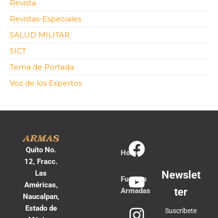
Revista
Revistas-Especiales
SALUD MILITAR
SICT
Tema de Portada
Voz de los Expertos
Quito No.
Home
12, Fracc.
Las
Newslet
Fuerzas
Américas,
ter
Armadas
Naucalpan,
Estado de
Suscríbete