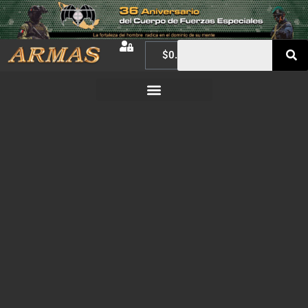
$
0.00