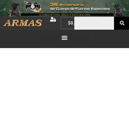
$
0.00