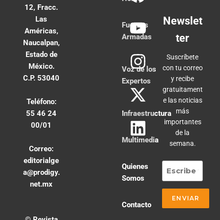
12, Fracc.
Las
Newslet
Fuerzas
Américas,
ter
Armadas
Naucalpan,
Estado de
Suscríbete
México.
con tu correo
Voz de los
C.P. 53040
y recibe
Expertos
gratuitament
e las noticias
Teléfono:
más
55 46 24
Infraestructura
importantes
00/01
de la
Multimedia
semana.
Correo:
editorialge
Quienes
a@prodigy.
Somos
net.mx
Contacto
© Revista