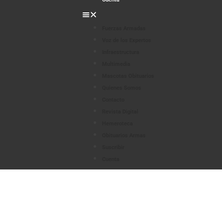
Fuerzas Armadas
Voz de los Expertos
Infraestructura
Multimedia
Mascotas Obituarios
Quienes Somos
Contacto
Revista Digital
Hemeroteca
Obituarios Armas
Suscribir
Cuenta