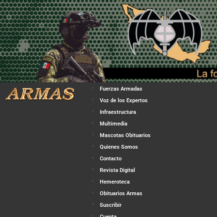
Fuerzas Armadas
Voz de los Expertos
Infraestructura
Multimedia
Mascotas Obituarios
Quienes Somos
Contacto
Revista Digital
Hemeroteca
Obituarios Armas
Suscribir
Cuenta