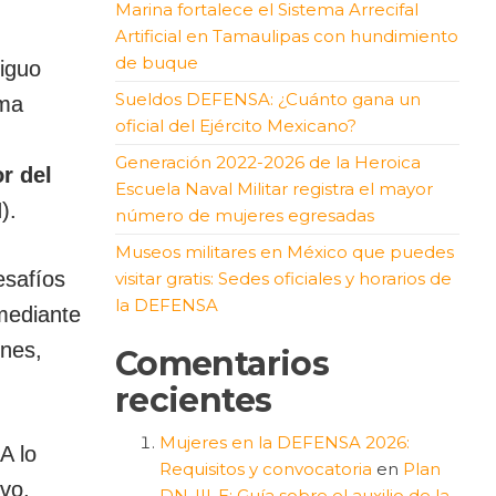
Marina fortalece el Sistema Arrecifal
Artificial en Tamaulipas con hundimiento
de buque
tiguo
Sueldos DEFENSA: ¿Cuánto gana un
ima
oficial del Ejército Mexicano?
Generación 2022-2026 de la Heroica
r del
Escuela Naval Militar registra el mayor
).
número de mujeres egresadas
Museos militares en México que puedes
esafíos
visitar gratis: Sedes oficiales y horarios de
la DEFENSA
 mediante
ones,
Comentarios
recientes
Mujeres en la DEFENSA 2026:
A lo
Requisitos y convocatoria
en
Plan
vo,
DN-III-E: Guía sobre el auxilio de la