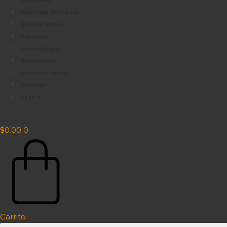
Multimedia
Mascotas Obituarios
Quienes Somos
Contacto
Revista Digital
Hemeroteca
Obituarios Armas
Suscribir
Cuenta
$
0.00
0
Carrito