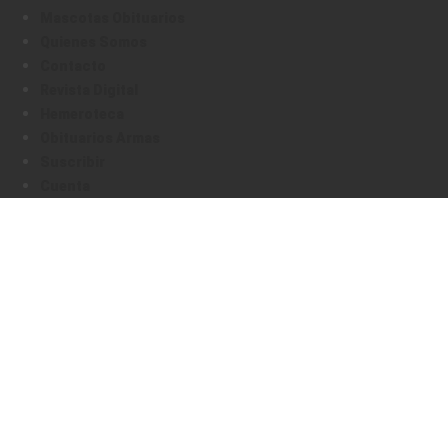
Mascotas Obituarios
Quienes Somos
Contacto
Revista Digital
Hemeroteca
Obituarios Armas
Suscribir
Cuenta