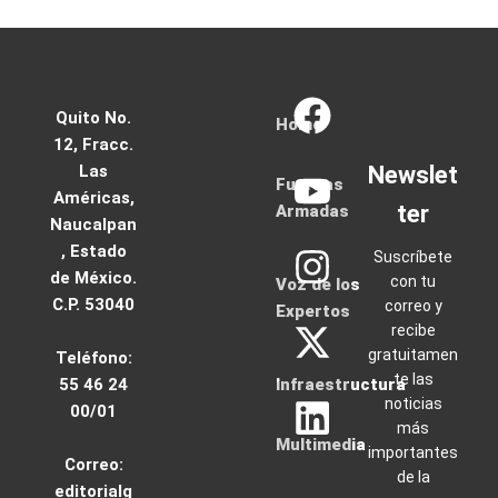
Quito No.
Home
12, Fracc.
Las
Newslet
Fuerzas
Américas,
ter
Armadas
Naucalpan
, Estado
Suscríbete
de México.
con tu
Voz de los
C.P. 53040
correo y
Expertos
recibe
gratuitamen
Teléfono:
te las
55 46 24
Infraestructura
noticias
00/01
más
Multimedia
importantes
Correo:
de la
editorialg