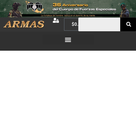
$
0.00