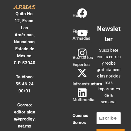
Quito No.
Home
12, Fracc.
Las
Newslet
Fuerzas
Américas,
ter
Armadas
Naucalpan,
Estado de
Suscríbete
México.
con tu correo
Voz de los
C.P. 53040
y recibe
Expertos
gratuitament
e las noticias
Teléfono:
más
55 46 24
Infraestructura
importantes
00/01
de la
Multimedia
semana.
Correo:
editorialge
Quienes
a@prodigy.
Somos
net.mx