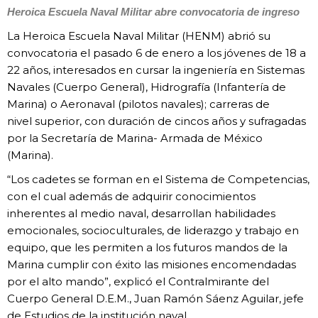
Heroica Escuela Naval Militar abre convocatoria de ingreso
La Heroica Escuela Naval Militar
(HENM) abrió su
convocatoria
el pasado 6 de enero a los
jóvenes de 18 a
22 años, interesados
en cursar la ingeniería
en Sistemas
Navales (Cuerpo General),
Hidrografía (Infantería de
Marina) o Aeronaval
(pilotos navales); carreras de
nivel
superior, con duración de cincos años y
sufragadas
por la Secretaría de Marina-
Armada de México
(Marina).
“Los cadetes se forman en el Sistema de
Competencias,
con el cual además de adquirir
conocimientos
inherentes al medio
naval, desarrollan habilidades
emocionales,
socioculturales, de liderazgo y trabajo
en
equipo, que les permiten a los futuros
mandos de la
Marina cumplir con éxito las
misiones encomendadas
por el alto mando”,
explicó el Contralmirante del
Cuerpo
General D.E.M., Juan Ramón Sáenz Aguilar,
jefe
de Estudios de la institución naval.