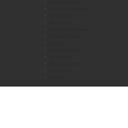
Fuerzas Armadas
Voz de los Expertos
Infraestructura
Multimedia
Mascotas Obituarios
Quienes Somos
Contacto
Revista Digital
Hemeroteca
Obituarios Armas
Suscribir
Cuenta