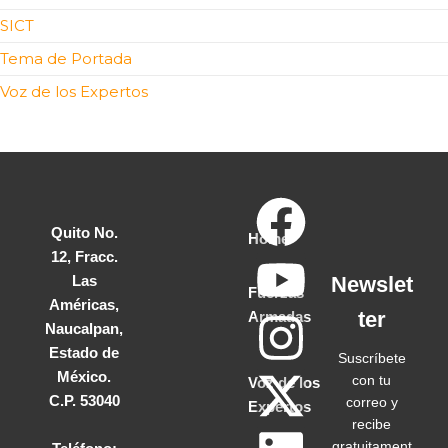
SICT
Tema de Portada
Voz de los Expertos
Quito No.
Home
12, Fracc.
Las
Newslet
Fuerzas
Américas,
ter
Armadas
Naucalpan,
Estado de
Suscríbete
México.
con tu
Voz de los
C.P. 53040
correo y
Expertos
recibe
gratuitament