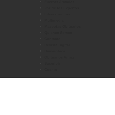
Fuerzas Armadas
Voz de los Expertos
Infraestructura
Multimedia
Mascotas Obituarios
Quienes Somos
Contacto
Revista Digital
Hemeroteca
Obituarios Armas
Suscribir
Cuenta