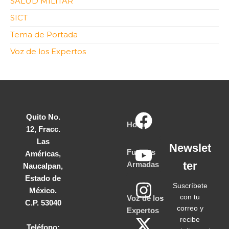
SALUD MILITAR
SICT
Tema de Portada
Voz de los Expertos
Quito No.
Home
12, Fracc.
Las
Newslet
Fuerzas
Américas,
ter
Armadas
Naucalpan,
Estado de
Suscríbete
México.
con tu
Voz de los
C.P. 53040
correo y
Expertos
recibe
Teléfono: