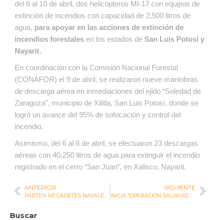
del 6 al 10 de abril, dos helicópteros MI-17 con equipos de
extinción de incendios con capacidad de 2,500 litros de
agua,
para apoyar en las acciones de extinción de
incendios forestales
en los estados de
San Luis Potosí y
Nayarit.
En coordinación con la Comisión Nacional Forestal
(CONAFOR) el 9 de abril, se realizaron nueve maniobras
de descarga aérea en inmediaciones del ejido “Soledad de
Zaragoza”, municipio de Xilitla, San Luis Potosí, donde se
logró un avance del 95% de sofocación y control del
incendio.
Asimismo, del 6 al 8 de abril, se efectuaron 23 descargas
aéreas con 40,250 litros de agua para extinguir el incendio
registrado en el cerro “San Juan”, en Xalisco, Nayarit.
ANTERIOR
SIGUIENTE
PARTEN 147 CADETES NAVALES, EN CRUCERO DE INSTRUCCIÓN: “CONSOLIDACIÓN DE LA INDEPENDENCIA DE MÉXICO 2025”
INICIA “OPERACIÓN SALVAVIDAS SEMANA SANTA 2025” EN LAS PRINCIPALES PLAYAS DEL PAÍS
Buscar