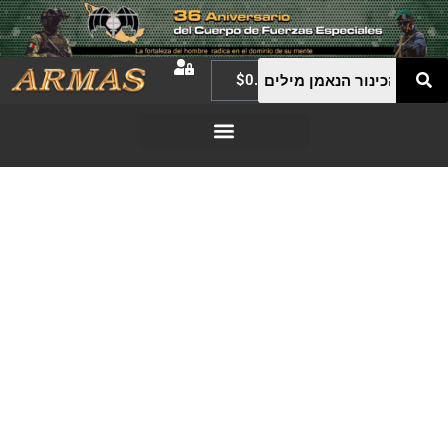
$
0.00