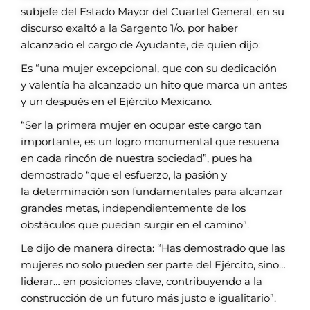
subjefe
del Estado Mayor del
Cuartel General, en
su
discurso exaltó a
la Sargento 1/o. por
haber
alcanzado el
cargo de Ayudante,
de quien dijo:
Es “una mujer
excepcional, que
con su dedicación
y
valentía ha alcanzado
un hito que marca
un antes
y un después en el Ejército
Mexicano.
“Ser la primera mujer en ocupar este
cargo tan
importante, es un logro monumental
que resuena
en cada rincón
de nuestra sociedad”, pues ha
demostrado
“que el esfuerzo, la pasión y
la
determinación son fundamentales para
alcanzar
grandes metas, independientemente
de los
obstáculos que puedan
surgir en el camino”.
Le dijo de manera directa: “Has demostrado
que las
mujeres no solo pueden ser
parte del Ejército, sino…
liderar… en posiciones
clave, contribuyendo a la
construcción
de un futuro más justo e igualitario”.