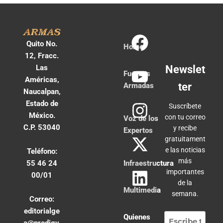
Quito No.
Home
12, Fracc.
Las
Newslet
Fuerzas
Américas,
ter
Armadas
Naucalpan,
Estado de
Suscríbete
México.
con tu correo
Voz de los
C.P. 53040
y recibe
Expertos
gratuitament
e las noticias
Teléfono:
más
55 46 24
Infraestructura
importantes
00/01
de la
Multimedia
semana.
Correo:
editorialge
Quienes