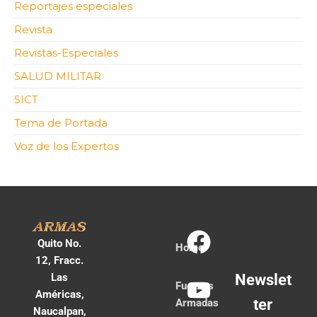
Reportajes especiales
Revista
Revistas-Especiales
SALUD MILITAR
SICT
Tema de Portada
Voz de los Expertos
Quito No.
Home
12, Fracc.
Las
Newslet
Fuerzas
Américas,
ter
Armadas
Naucalpan,