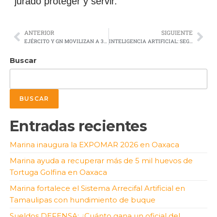
jurado proteger y servir.
ANTERIOR
SIGUIENTE
EJÉRCITO Y GN MOVILIZAN A 33,567 ELEMENTOS PARA APOYAR A LA POBLACIÓN ANTE LOS EFECTOS DEL HURACÁN “ERICK”
INTELIGENCIA ARTIFICIAL: SEGURIDAD NACIONAL Y PÚBLICA
Buscar
BUSCAR
Entradas recientes
Marina inaugura la EXPOMAR 2026 en Oaxaca
Marina ayuda a recuperar más de 5 mil huevos de
Tortuga Golfina en Oaxaca
Marina fortalece el Sistema Arrecifal Artificial en
Tamaulipas con hundimiento de buque
Sueldos DEFENSA: ¿Cuánto gana un oficial del