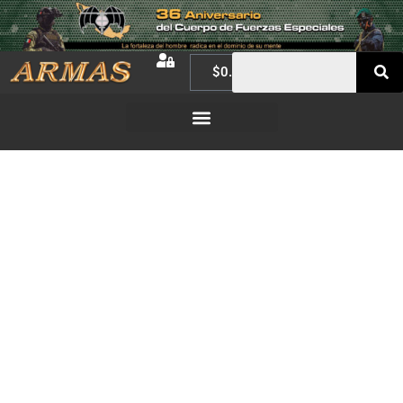
$
0.00