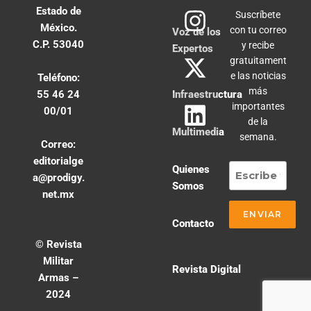
Estado de
Suscríbete
México.
con tu correo
Voz de los
C.P. 53040
y recibe
Expertos
gratuitament
e las noticias
Teléfono:
más
55 46 24
Infraestructura
importantes
00/01
de la
Multimedia
semana.
Correo:
editorialge
Quienes
a@prodigy.
Somos
net.mx
Contacto
© Revista
Militar
Revista Digital
Armas –
2024