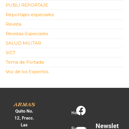
PUBLI REPORTAJE
Reportajes especiales
Revista
Revistas-Especiales
SALUD MILITAR
SICT
Tema de Portada
Voz de los Expertos
Quito No.
Home
12, Fracc.
Las
Newslet
Fuerzas