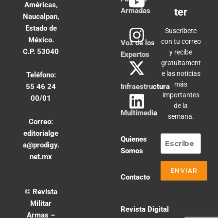
Américas,
ter
Armadas
Naucalpan,
Estado de
Suscríbete
México.
con tu correo
Voz de los
C.P. 53040
y recibe
Expertos
gratuitament
e las noticias
Teléfono:
más
55 46 24
Infraestructura
importantes
00/01
de la
Multimedia
semana.
Correo:
editorialge
Quienes
a@prodigy.
Somos
net.mx
Contacto
© Revista
Militar
Revista Digital
Armas –