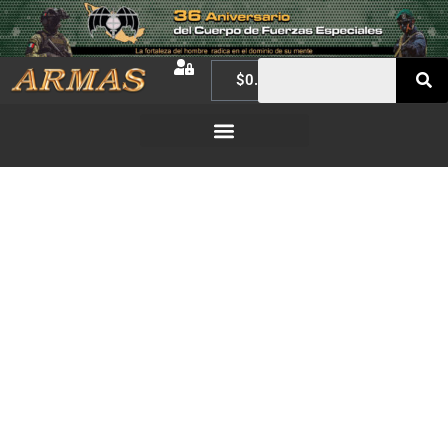
$
0.00