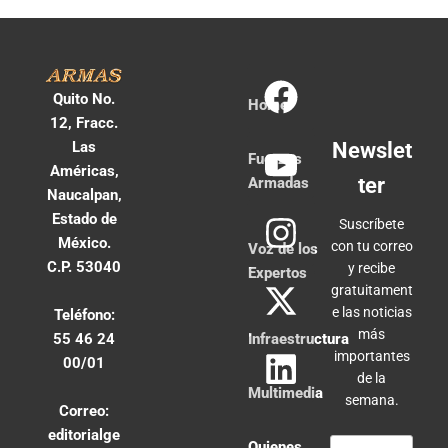
Quito No.
Home
12, Fracc.
Las
Newslet
Fuerzas
Américas,
ter
Armadas
Naucalpan,
Estado de
Suscríbete
México.
con tu correo
Voz de los
C.P. 53040
y recibe
Expertos
gratuitament
e las noticias
Teléfono:
más
55 46 24
Infraestructura
importantes
00/01
de la
Multimedia
semana.
Correo:
editorialge
Quienes