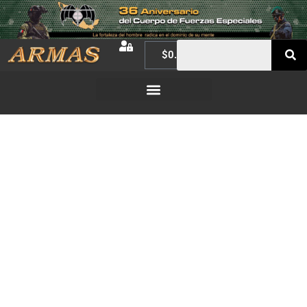
$
0.00