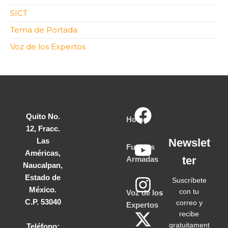
SICT
Tema de Portada
Voz de los Expertos
Quito No.
Home
12, Fracc.
Las
Newslet
Fuerzas
Américas,
ter
Armadas
Naucalpan,
Estado de
Suscríbete
México.
con tu
Voz de los
C.P. 53040
correo y
Expertos
recibe
gratuitament
Teléfono: