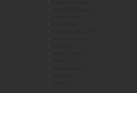
Fuerzas Armadas
Voz de los Expertos
Infraestructura
Multimedia
Mascotas Obituarios
Quienes Somos
Contacto
Revista Digital
Hemeroteca
Obituarios Armas
Suscribir
Cuenta