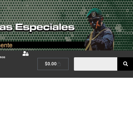
omos
$
0.00