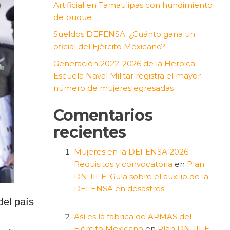
Artificial en Tamaulipas con hundimiento
de buque
Sueldos DEFENSA: ¿Cuánto gana un
oficial del Ejército Mexicano?
Generación 2022-2026 de la Heroica
Escuela Naval Militar registra el mayor
número de mujeres egresadas
Comentarios
recientes
Mujeres en la DEFENSA 2026:
Requisitos y convocatoria
en
Plan
DN-III-E: Guía sobre el auxilio de la
DEFENSA en desastres
del país
Así es la fabrica de ARMAS del
Ejército Mexicano
en
Plan DN-III-E: