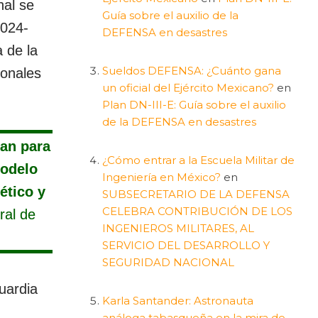
nal se
Guía sobre el auxilio de la
2024-
DEFENSA en desastres
 de la
Sueldos DEFENSA: ¿Cuánto gana
ionales
un oficial del Ejército Mexicano?
en
Plan DN-III-E: Guía sobre el auxilio
de la DEFENSA en desastres
man para
¿Cómo entrar a la Escuela Militar de
modelo
Ingeniería en México?
en
ético y
SUBSECRETARIO DE LA DEFENSA
CELEBRA CONTRIBUCIÓN DE LOS
ral de
INGENIEROS MILITARES, AL
SERVICIO DEL DESARROLLO Y
SEGURIDAD NACIONAL
uardia
Karla Santander: Astronauta
análoga tabasqueña en la mira de