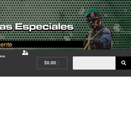
omos
$
0.00