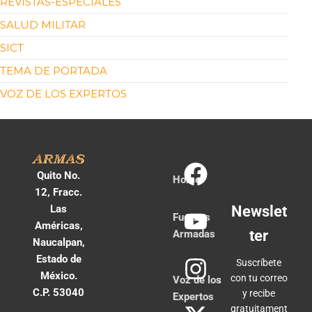
REVISTAS-ESPECIALES
SALUD MILITAR
SICT
TEMA DE PORTADA
VOZ DE LOS EXPERTOS
Quito No.
Home
12, Fracc.
Las
Newslet
Fuerzas
Américas,
ter
Armadas
Naucalpan,
Estado de
Suscríbete
México.
con tu correo
Voz de los
C.P. 53040
y recibe
Expertos
gratuitament