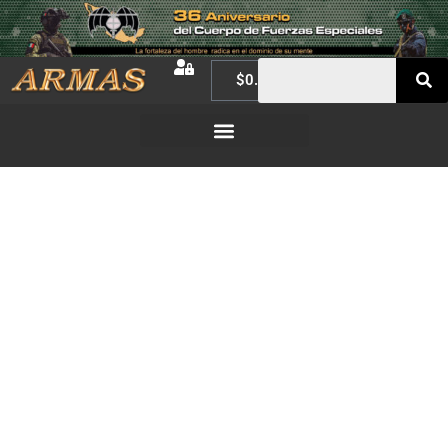
$
0.00