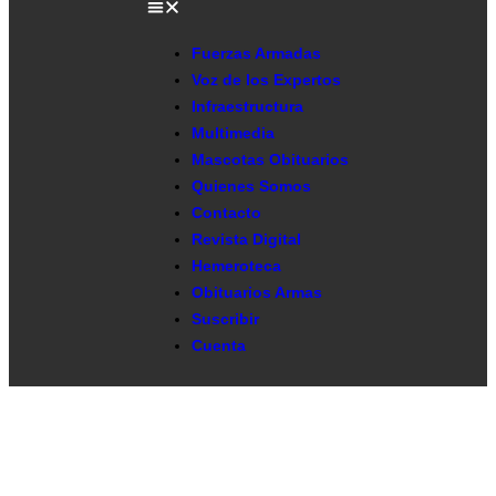
Fuerzas Armadas
Voz de los Expertos
Infraestructura
Multimedia
Mascotas Obituarios
Quienes Somos
Contacto
Revista Digital
Hemeroteca
Obituarios Armas
Suscribir
Cuenta