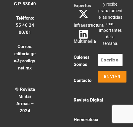
C.P. 53040
y recibe
Expertos
gratuitament
e las noticias
Teléfono:
más
55 46 24
Infraestructura
importantes
00/01
de la
Multimedia
semana.
Correo:
editorialge
Quienes
a@prodigy.
Somos
net.mx
Contacto
© Revista
Militar
Revista Digital
Armas –
2024
Hemeroteca