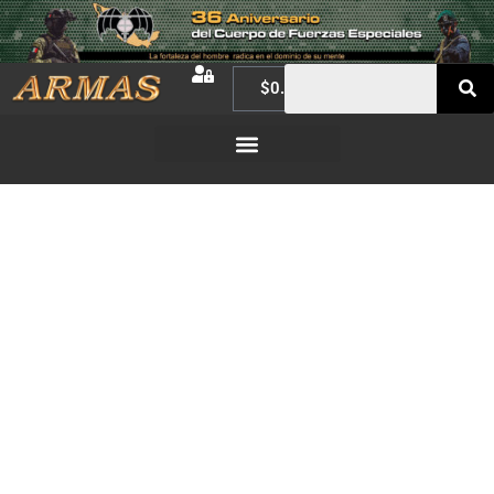
$
0.00