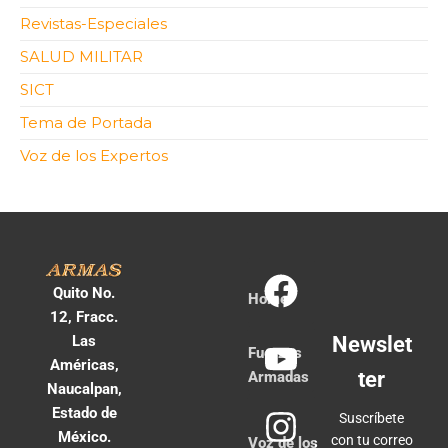
Revistas-Especiales
SALUD MILITAR
SICT
Tema de Portada
Voz de los Expertos
Quito No.
Home
12, Fracc.
Las
Newslet
Fuerzas
Américas,
ter
Armadas
Naucalpan,
Estado de
Suscríbete
México.
con tu correo
Voz de los