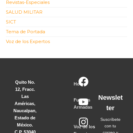
Revistas-Especiales
SALUD MILITAR
SICT
Tema de Portada
Voz de los Expertos
Quito No.
Home
12, Fracc.
Las
Newslet
Fuerzas
Américas,
ter
Armadas
Naucalpan,
Estado de
Suscríbete
México.
con tu
Voz de los
C.P. 53040
correo y