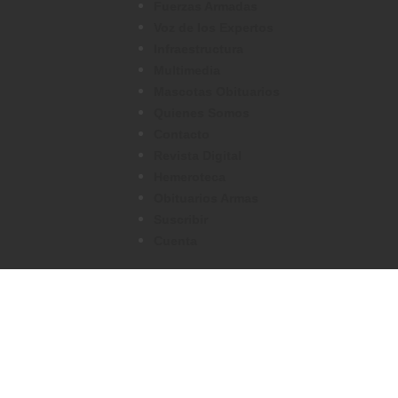
Fuerzas Armadas
Voz de los Expertos
Infraestructura
Multimedia
Mascotas Obituarios
Quienes Somos
Contacto
Revista Digital
Hemeroteca
Obituarios Armas
Suscribir
Cuenta