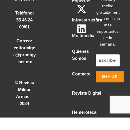
Expertos
recibe
gratuitament
Teléfono:
e las noticias
55 46 24
Infraestructura
más
00/01
importantes
Multimedia
de la
Correo:
semana.
editorialge
Quienes
a@prodigy
Somos
.net.mx
Contacto
© Revista
Militar
Revista Digital
Armas –
2024
Hemeroteca