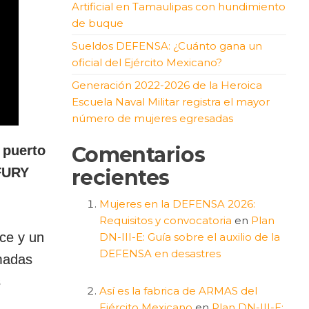
Artificial en Tamaulipas con hundimiento
de buque
Sueldos DEFENSA: ¿Cuánto gana un
oficial del Ejército Mexicano?
Generación 2022-2026 de la Heroica
Escuela Naval Militar registra el mayor
número de mujeres egresadas
Comentarios
 puerto
recientes
 FURY
Mujeres en la DEFENSA 2026:
Requisitos y convocatoria
en
Plan
ce y un
DN-III-E: Guía sobre el auxilio de la
DEFENSA en desastres
rmadas
s
Así es la fabrica de ARMAS del
Ejército Mexicano
en
Plan DN-III-E: