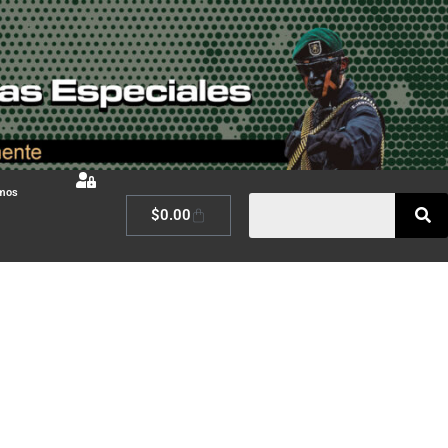
omos
$
0.00