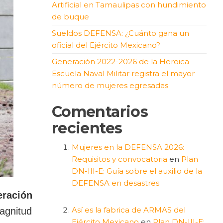
Artificial en Tamaulipas con hundimiento
de buque
Sueldos DEFENSA: ¿Cuánto gana un
oficial del Ejército Mexicano?
Generación 2022-2026 de la Heroica
Escuela Naval Militar registra el mayor
número de mujeres egresadas
Comentarios
recientes
Mujeres en la DEFENSA 2026:
Requisitos y convocatoria
en
Plan
DN-III-E: Guía sobre el auxilio de la
DEFENSA en desastres
eración
Así es la fabrica de ARMAS del
agnitud
Ejército Mexicano
en
Plan DN-III-E: