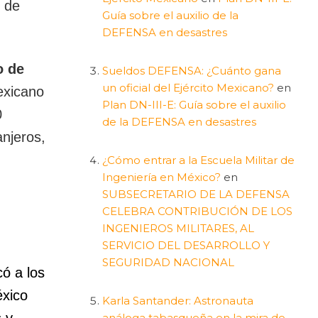
s de
Guía sobre el auxilio de la
DEFENSA en desastres
o de
Sueldos DEFENSA: ¿Cuánto gana
un oficial del Ejército Mexicano?
en
exicano
Plan DN-III-E: Guía sobre el auxilio
0
de la DEFENSA en desastres
anjeros,
¿Cómo entrar a la Escuela Militar de
Ingeniería en México?
en
SUBSECRETARIO DE LA DEFENSA
CELEBRA CONTRIBUCIÓN DE LOS
INGENIEROS MILITARES, AL
SERVICIO DEL DESARROLLO Y
SEGURIDAD NACIONAL
ó a los
éxico
Karla Santander: Astronauta
 y
análoga tabasqueña en la mira de