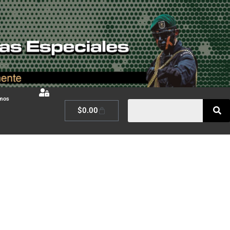
omos
$
0.00