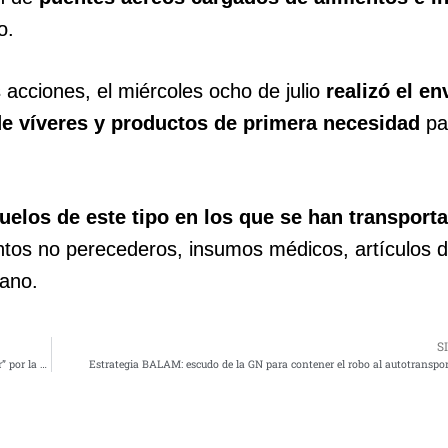
io.
 acciones, el miércoles ocho de julio
realizó el en
de víveres y productos de primera necesidad
pa
elos de este tipo en los que se han transport
tos no perecederos, insumos médicos, artículos 
lano.
S
Bandera de Guerra del Buque Escuela Cuauhtémoc recibe condecoración “Al honor” por la Asociación de Agregados de Defensa en México
Estrategia BALAM: escudo de la GN para contener el robo al autotranspor