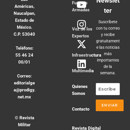
Newslet
Fuerzas
Américas,
ter
Armadas
Naucalpan,
Estado de
Suscríbete
México.
con tu correo
Voz de los
C.P. 53040
y recibe
Expertos
gratuitament
e las noticias
Teléfono:
más
55 46 24
Infraestructura
importantes
00/01
de la
Multimedia
semana.
Correo:
editorialge
Quienes
a@prodigy.
Somos
net.mx
Contacto
© Revista
Militar
Revista Digital