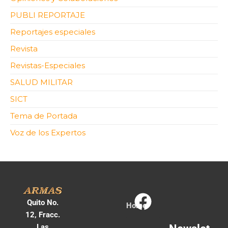
PUBLI REPORTAJE
Reportajes especiales
Revista
Revistas-Especiales
SALUD MILITAR
SICT
Tema de Portada
Voz de los Expertos
Quito No.
Home
12, Fracc.
Las