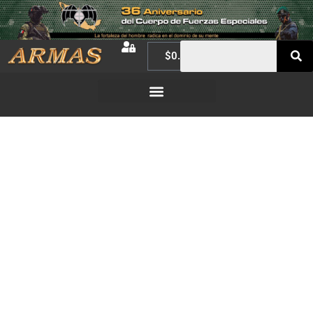
$
0.00