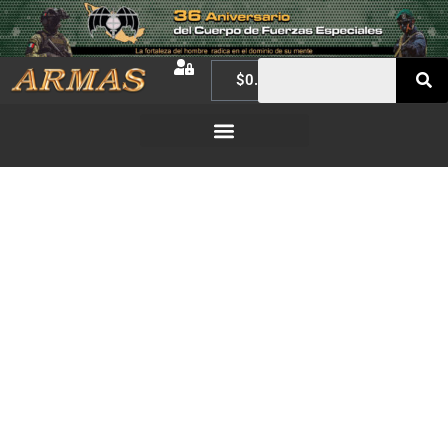
$
0.00