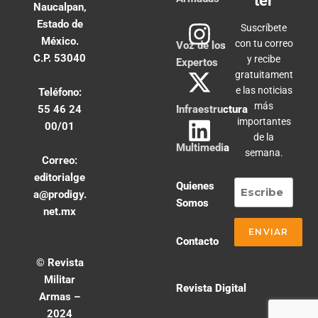
ter
Naucalpan,
Estado de
Suscríbete
México.
con tu correo
Voz de los
C.P. 53040
y recibe
Expertos
gratuitament
e las noticias
Teléfono:
más
55 46 24
Infraestructura
importantes
00/01
de la
Multimedia
semana.
Correo:
editorialge
Quienes
a@prodigy.
Somos
net.mx
Contacto
© Revista
Militar
Revista Digital
Armas –
2024