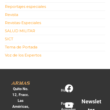
Reportajes especiales
Revista
Revistas-Especiales
SALUD MILITAR
SICT
Tema de Portada
Voz de los Expertos
Quito No.
Home
12, Fracc.
Las
Newslet
Fuerzas
Américas,
Armadas